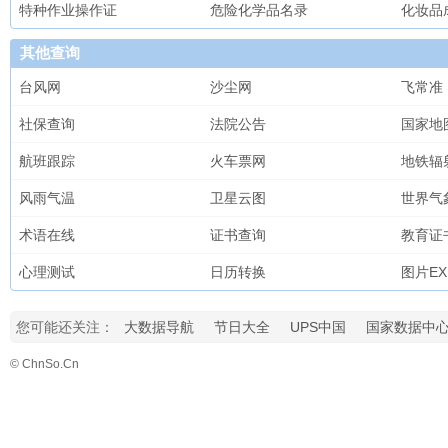
特种作业操作证
危险化学品名录
化妆品
其他查询
台风网
沙尘网
飞常准
社保查询
法院公告
国家地
航班跟踪
火车票网
地铁辐
风雨气温
卫星云图
世界气
术语在线
证书查询
教育证
心理测试
日历转换
图片EX
您可能还关注：
大数据导航
节日大全
UPS中国
国家数据中
© ChnSo.Cn