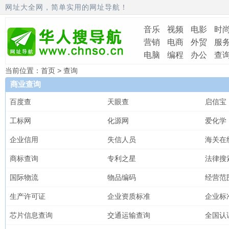
网址大全网，简单实用的网址导航！
音乐
视频
电影
时
营销
电商
外贸
服
电脑
编程
办公
查
当前位置：
首页
> 查询
商业查询
百度查
天眼查
启信宝
工标网
化源网
爱化学
企业信用
失信人员
海关在
商标查询
专利之星
法律搜
国际物流
物品编码
经营范
生产许可证
企业资质标准
企业标
芯片信息查询
交通运输查询
全国认