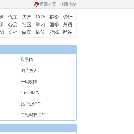
返回首页
|
收藏本站
经
汽车
房产
旅游
摄影
设计
术
奢品
社区
学习
国学
外语
动
文档
做图
搞笑
游戏
酷站
应景图
图片放大
一键改图
iLoveIMG
比特虫ICO
二维码梦工厂