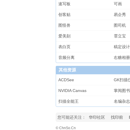
速写板
可画
创客贴
易企秀
图怪兽
图司机
爱美刻
霏立宝
表白页
稿定设计
音频分离
右糖相册
其他资源
ACDSee
GK扫描
NVIDIA Canvas
掌阅图书
扫描全能王
名编杂志
您可能还关注：
华印社区
找印前
© ChnSo.Cn