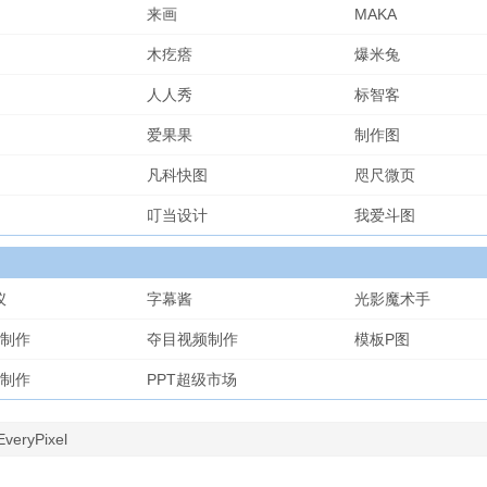
来画
MAKA
木疙瘩
爆米兔
人人秀
标智客
爱果果
制作图
凡科快图
咫尺微页
叮当设计
我爱斗图
仪
字幕酱
光影魔术手
制作
夺目视频制作
模板P图
制作
PPT超级市场
EveryPixel