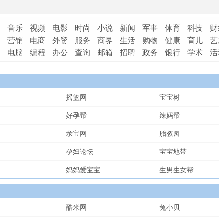
音乐
视频
电影
时尚
小说
新闻
军事
体育
科技
财
营销
电商
外贸
服务
商界
生活
购物
健康
育儿
艺
电脑
编程
办公
查询
邮箱
招聘
政务
银行
学术
活
摇篮网
宝宝树
好孕帮
辣妈帮
亲宝网
胎教园
孕妇论坛
宝宝地带
妈妈爱宝宝
生男生女帮
酷米网
兔小贝