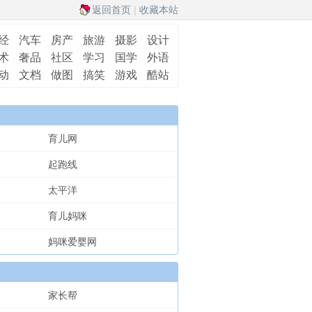
返回首页
|
收藏本站
经
汽车
房产
旅游
摄影
设计
术
奢品
社区
学习
国学
外语
动
文档
做图
搞笑
游戏
酷站
育儿网
起跑线
太平洋
育儿妈咪
妈咪爱婴网
家长帮