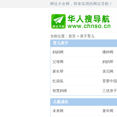
网址大全网，简单实用的网址导航！
当前位置：
首页
> 亲子育儿
育儿亲子
妈妈网
播种网
父母网
妈妈帮
家长帮
亲贝网
红袋鼠
育婴中国
智慧妈咪
三优亲子
儿童成长
未来网
童年网