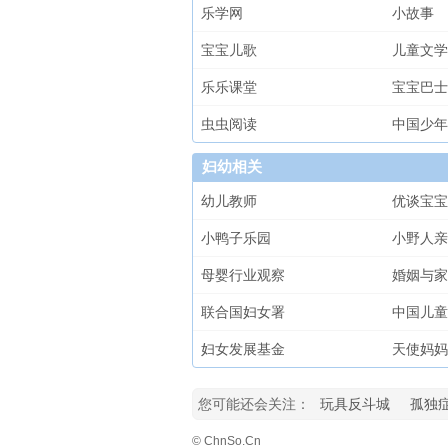
乐学网
小故事
宝宝儿歌
儿童文学
乐乐课堂
宝宝巴士
虫虫阅读
中国少年
妇幼相关
幼儿教师
优谈宝宝
小鸭子乐园
小野人亲
母婴行业观察
婚姻与家
联合国妇女署
中国儿童
妇女发展基金
天使妈妈
您可能还会关注：
玩具反斗城
孤独
© ChnSo.Cn