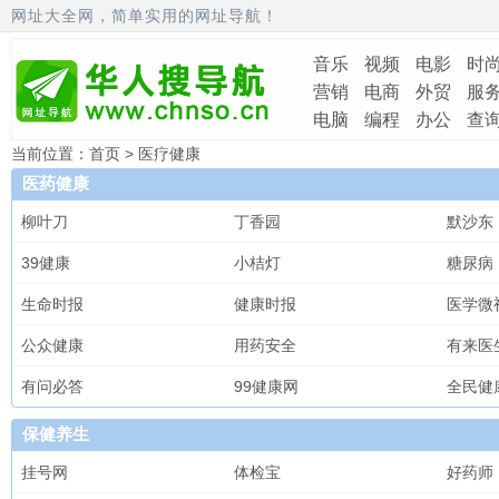
网址大全网，简单实用的网址导航！
音乐
视频
电影
时
营销
电商
外贸
服
电脑
编程
办公
查
当前位置：
首页
> 医疗健康
医药健康
柳叶刀
丁香园
默沙东
39健康
小桔灯
糖尿病
生命时报
健康时报
医学微
公众健康
用药安全
有来医
有问必答
99健康网
全民健
保健养生
挂号网
体检宝
好药师