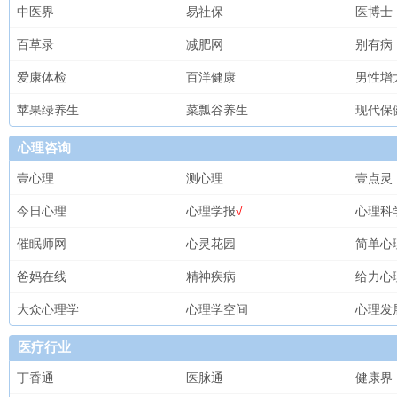
中医界
易社保
医博士
百草录
减肥网
别有病
爱康体检
百洋健康
男性增
苹果绿养生
菜瓢谷养生
现代保
心理咨询
壹心理
测心理
壹点灵
今日心理
心理学报
√
心理科
催眠师网
心灵花园
简单心
爸妈在线
精神疾病
给力心
大众心理学
心理学空间
心理发
医疗行业
丁香通
医脉通
健康界